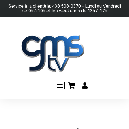
Service à la clientèle: 438 508-0370 - Lundi au Vendredi
de 9h à 19h et les weekends de 13h à 17h